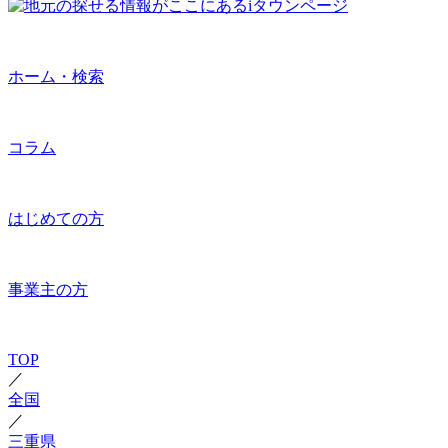
ホーム・検索
コラム
はじめての方
事業主の方
TOP
／
全国
／
三重県