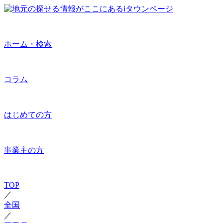
ホーム・検索
コラム
はじめての方
事業主の方
TOP
／
全国
／