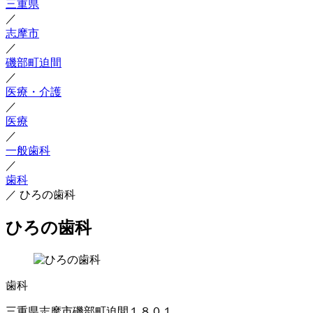
三重県
／
志摩市
／
磯部町迫間
／
医療・介護
／
医療
／
一般歯科
／
歯科
／
ひろの歯科
ひろの歯科
歯科
三重県志摩市磯部町迫間１８０１