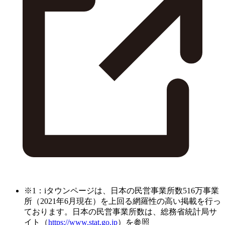
※1：iタウンページは、日本の民営事業所数516万事業
所（2021年6月現在）を上回る網羅性の高い掲載を行っ
ております。日本の民営事業所数は、総務省統計局サ
イト（
https://www.stat.go.jp
）を参照