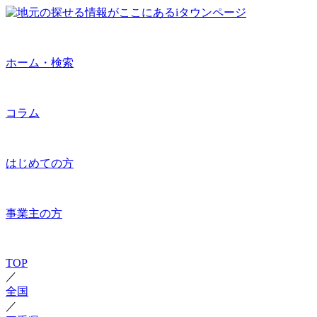
ホーム・検索
コラム
はじめての方
事業主の方
TOP
／
全国
／