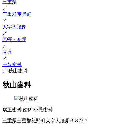
三重県
／
三重郡菰野町
／
大字大強原
／
医療・介護
／
医療
／
一般歯科
／
秋山歯科
秋山歯科
矯正歯科
歯科
小児歯科
三重県三重郡菰野町大字大強原３８２７