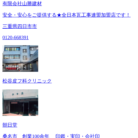
有限会社山勝建材
安全・安心をご提供する★全日本瓦工事連盟加盟店です！
三重県四日市市
0120-668391
松谷皮フ科クリニック
朝日堂
桑名市 創業100余年 印鑑・実印・会社印