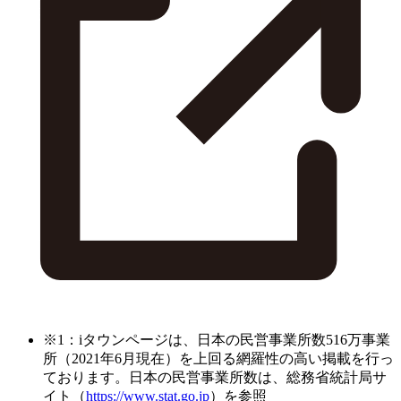
※1：iタウンページは、日本の民営事業所数516万事業
所（2021年6月現在）を上回る網羅性の高い掲載を行っ
ております。日本の民営事業所数は、総務省統計局サ
イト（
https://www.stat.go.jp
）を参照