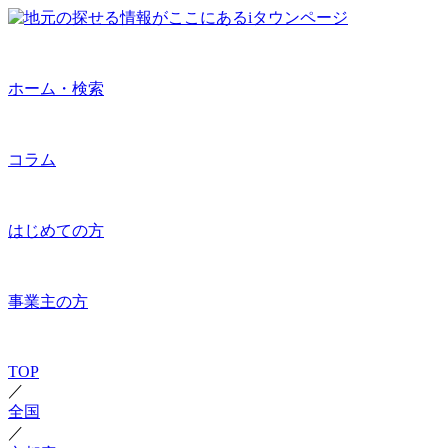
ホーム・検索
コラム
はじめての方
事業主の方
TOP
／
全国
／