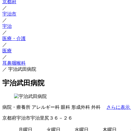
京都府
／
宇治市
／
宇治
／
医療・介護
／
医療
／
耳鼻咽喉科
／
宇治武田病院
宇治武田病院
病院・療養所
アレルギー科
眼科
形成外科
外科
さらに表示
京都府宇治市宇治里尻３６－２６
月曜日
火曜日
水曜日
木曜日