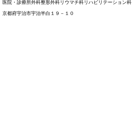
医院・診療所
外科
整形外科
リウマチ科
リハビリテーション科
京都府宇治市宇治半白１９－１０