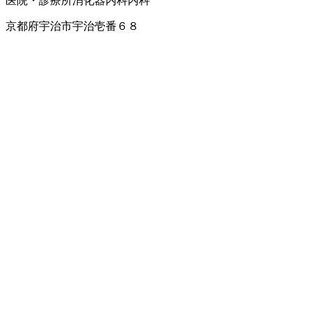
医院・診療所
消化器内科
内科
京都府宇治市宇治壱番６８