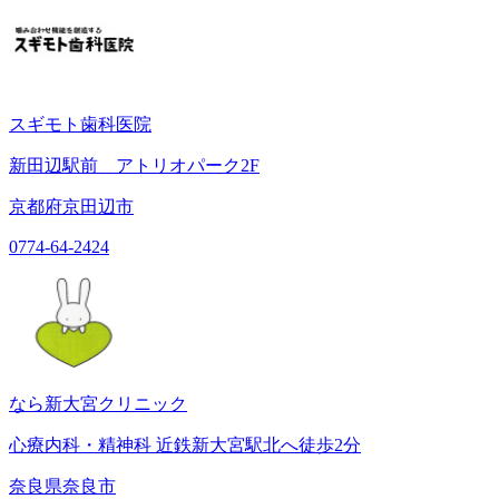
スギモト歯科医院
新田辺駅前 アトリオパーク2F
京都府京田辺市
0774-64-2424
なら新大宮クリニック
心療内科・精神科 近鉄新大宮駅北へ徒歩2分
奈良県奈良市