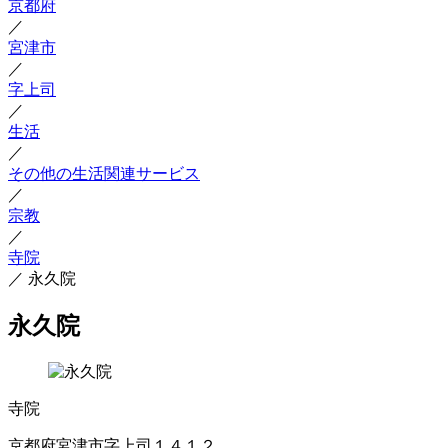
京都府
／
宮津市
／
字上司
／
生活
／
その他の生活関連サービス
／
宗教
／
寺院
／
永久院
永久院
寺院
京都府宮津市字上司１４１２