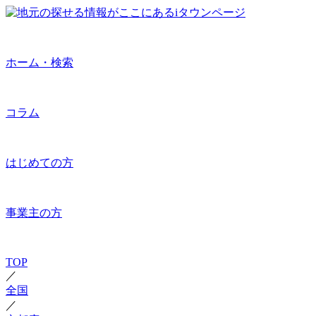
ホーム・検索
コラム
はじめての方
事業主の方
TOP
／
全国
／