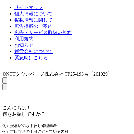
サイトマップ
個人情報について
掲載情報に関して
広告掲載のご案内
広告・サービス取扱い規約
利用規約
お知らせ
運営会社について
緊急時はこちら
©NTTタウンページ株式会社 TP25-193号【261029】
こんにちは！
何をお探しですか？
例）渋谷駅の水まわり修理業者
例）世田谷区の土日にやっている内科