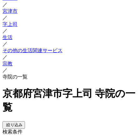
／
宮津市
／
字上司
／
生活
／
その他の生活関連サービス
／
宗教
／
寺院の一覧
京都府宮津市字上司 寺院の一
覧
絞り込み
検索条件