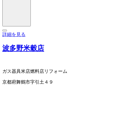
詳細を見る
波多野米穀店
ガス器具
米店
燃料店
リフォーム
京都府舞鶴市字引土４９