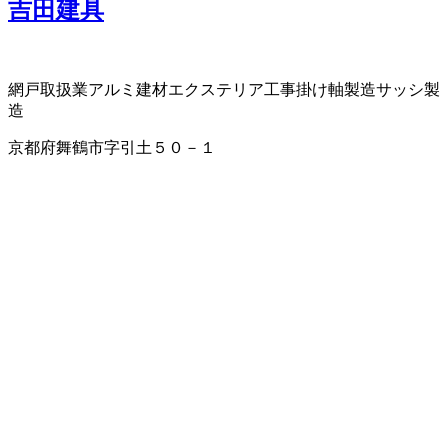
吉田建具
網戸取扱業
アルミ建材
エクステリア工事
掛け軸製造
サッシ製
造
京都府舞鶴市字引土５０－１