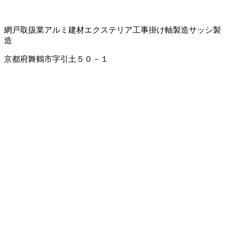
網戸取扱業
アルミ建材
エクステリア工事
掛け軸製造
サッシ製
造
京都府舞鶴市字引土５０－１