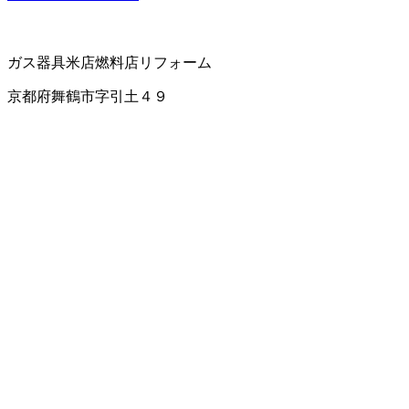
ガス器具
米店
燃料店
リフォーム
京都府舞鶴市字引土４９