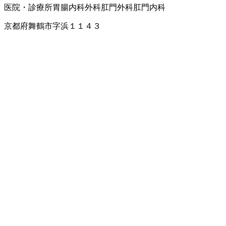
医院・診療所
胃腸内科
外科
肛門外科
肛門内科
京都府舞鶴市字浜１１４３