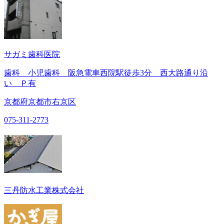
サガミ歯科医院
歯科 小児歯科 阪急電車西院駅徒歩3分 西大路通り沿
い Ｐ有
京都府京都市右京区
075-311-2773
三丹防水工業株式会社