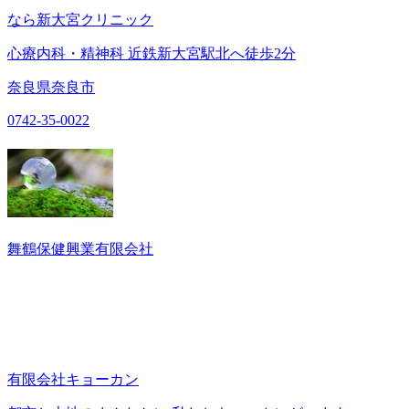
なら新大宮クリニック
心療内科・精神科 近鉄新大宮駅北へ徒歩2分
奈良県奈良市
0742-35-0022
舞鶴保健興業有限会社
有限会社キョーカン