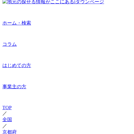
ホーム・検索
コラム
はじめての方
事業主の方
TOP
／
全国
／
京都府