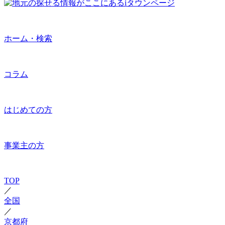
ホーム・検索
コラム
はじめての方
事業主の方
TOP
／
全国
／
京都府