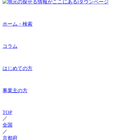
ホーム・検索
コラム
はじめての方
事業主の方
TOP
／
全国
／
京都府