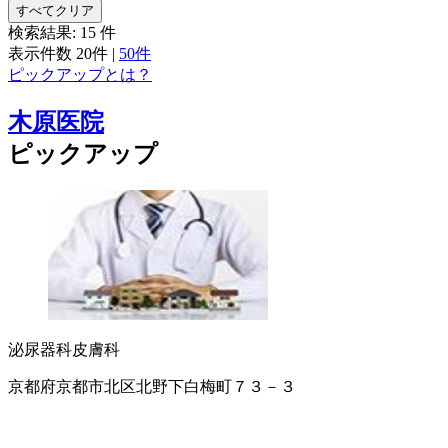
すべてクリア
検索結果:
15
件
表示件数
20件
|
50件
ピックアップとは？
木原医院
ピックアップ
泌尿器科
皮膚科
京都府京都市北区北野下白梅町７３－３