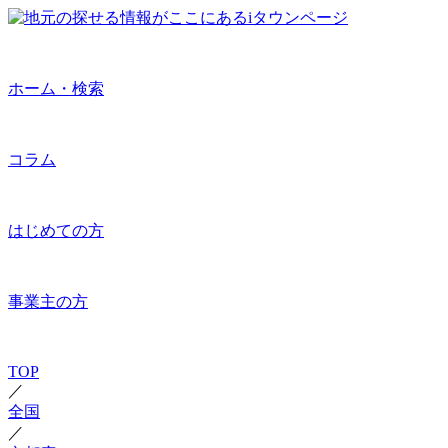
ホーム・検索
コラム
はじめての方
事業主の方
TOP
／
全国
／