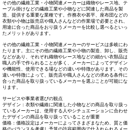
その他の繊維工業・小物関連メーカーは織物やレース地、テ
ーブル掛けなどの繊維工業や小物などに関連した商品を製
造、提供する重要な業種です。作務衣や甚平、座布団などの
衣類や小物は販売店や職人さんなどの作業場で必要とされ、
用途に合った商品をおり扱うメーカーを比較し選べるといっ
たメリットがあります。
その他の繊維工業・小物関連メーカーのサービスは多岐にわ
たります。主にその他の繊維工業や小物の製造、卸し、販売
などがあり、それぞれ織物やレース地などの細かい衣類品は
職人の手で作られることが多く、メーカーによってデザイン
や機能性、使用できる場などの違いや特徴があります。その
違いや特徴によって、販売店や職人さんなどの求める条件に
合った商品を取り扱っているメーカーを選ぶことが可能にな
ります。
サービスや事業者選びの観点
デザイン：衣類や繊維に関連した小物などの商品を取り扱っ
ているメーカーは、使用する人やシチュエーションに合わせ
たデザインの商品を取り扱っていることが重要
価格：価格設定はメーカーによってさまざまなため、質と価
格のバランスを考慮し予算の許容範囲内で仕入れられるメー