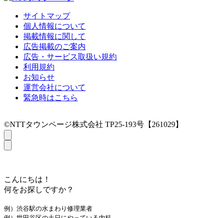
サイトマップ
個人情報について
掲載情報に関して
広告掲載のご案内
広告・サービス取扱い規約
利用規約
お知らせ
運営会社について
緊急時はこちら
©NTTタウンページ株式会社 TP25-193号【261029】
こんにちは！
何をお探しですか？
例）渋谷駅の水まわり修理業者
例）世田谷区の土日にやっている内科