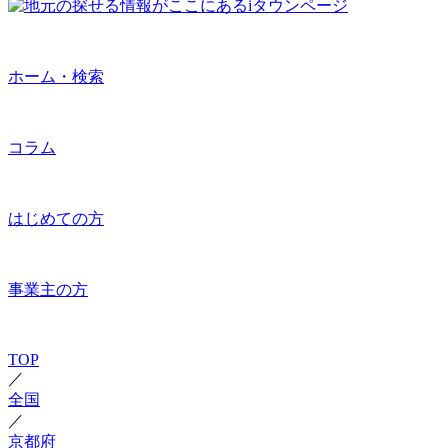
ホーム・検索
コラム
はじめての方
事業主の方
TOP
／
全国
／
京都府