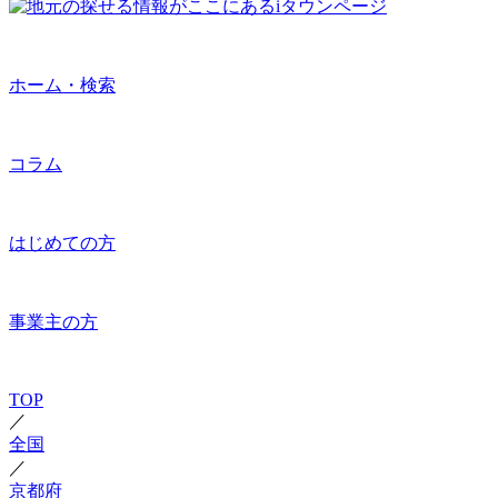
ホーム・検索
コラム
はじめての方
事業主の方
TOP
／
全国
／
京都府