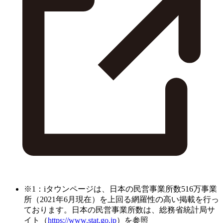
※1：iタウンページは、日本の民営事業所数516万事業
所（2021年6月現在）を上回る網羅性の高い掲載を行っ
ております。日本の民営事業所数は、総務省統計局サ
イト（
https://www.stat.go.jp
）を参照