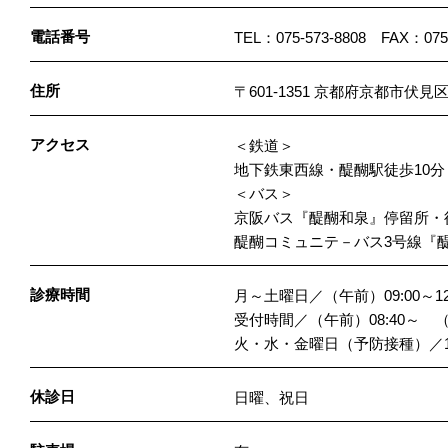
電話番号
TEL：075-573-8808 FAX：075-
住所
〒601-1351 京都府京都市伏見
アクセス
＜鉄道＞
地下鉄東西線・醍醐駅徒歩10分
＜バス＞
京阪バス『醍醐和泉』停留所・
醍醐コミュニテ－バス3号線『
診療時間
月～土曜日／（午前）09:00～12
受付時間／（午前）08:40～ （
火・水・金曜日（予防接種）／14:
休診日
日曜、祝日