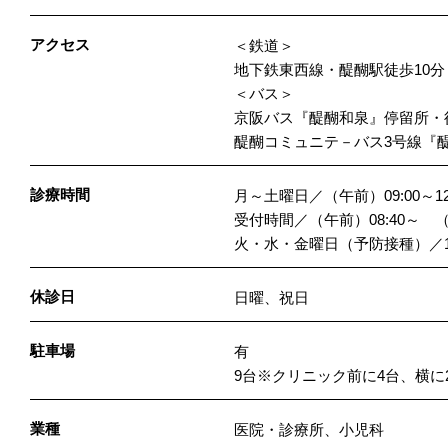
アクセス
＜鉄道＞
地下鉄東西線・醍醐駅徒歩10分
＜バス＞
京阪バス『醍醐和泉』停留所・
醍醐コミュニテ－バス3号線『
診療時間
月～土曜日／（午前）09:00～12
受付時間／（午前）08:40～ （
火・水・金曜日（予防接種）／14:
休診日
日曜、祝日
駐車場
有
9台※クリニック前に4台、横
業種
医院・診療所、小児科