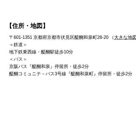
【住所・地図】
〒601-1351 京都府京都市伏見区醍醐和泉町28-20 （
大きな地
＜鉄道＞
地下鉄東西線・醍醐駅徒歩10分
＜バス＞
京阪バス『醍醐和泉』停留所・徒歩2分
醍醐コミュニテ－バス3号線『醍醐和泉町』停留所・徒歩2分