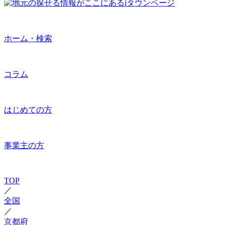
ホーム・検索
コラム
はじめての方
事業主の方
TOP
／
全国
／
京都府