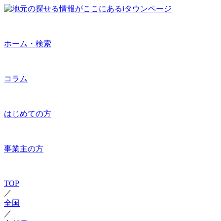
ホーム・検索
コラム
はじめての方
事業主の方
TOP
／
全国
／