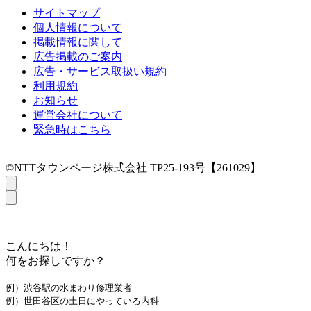
サイトマップ
個人情報について
掲載情報に関して
広告掲載のご案内
広告・サービス取扱い規約
利用規約
お知らせ
運営会社について
緊急時はこちら
©NTTタウンページ株式会社 TP25-193号【261029】
こんにちは！
何をお探しですか？
例）渋谷駅の水まわり修理業者
例）世田谷区の土日にやっている内科