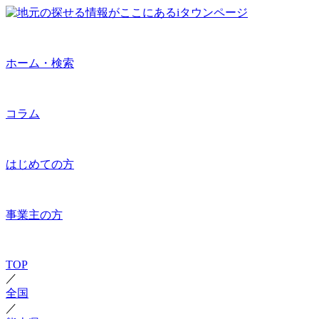
ホーム・検索
コラム
はじめての方
事業主の方
TOP
／
全国
／