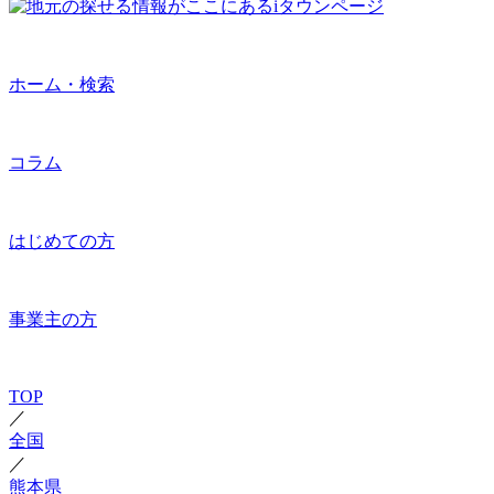
ホーム・検索
コラム
はじめての方
事業主の方
TOP
／
全国
／
熊本県