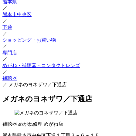
熊本県
／
熊本市中央区
／
下通
／
ショッピング・お買い物
／
専門店
／
めがね・補聴器・コンタクトレンズ
／
補聴器
／
メガネのヨネザワ／下通店
メガネのヨネザワ／下通店
補聴器
めがね修理
めがね店
熊本県熊本市中央区下通１丁目３－６－１Ｆ