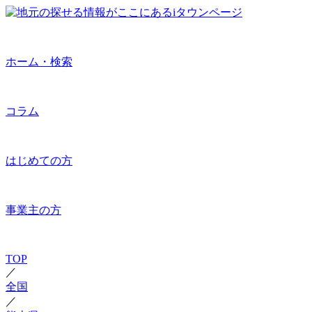
ホーム・検索
コラム
はじめての方
事業主の方
TOP
／
全国
／