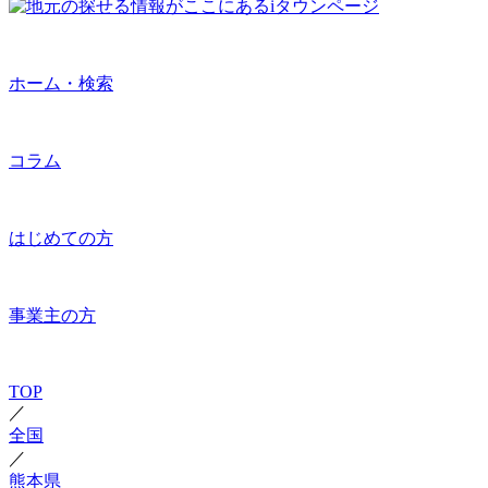
ホーム・検索
コラム
はじめての方
事業主の方
TOP
／
全国
／
熊本県