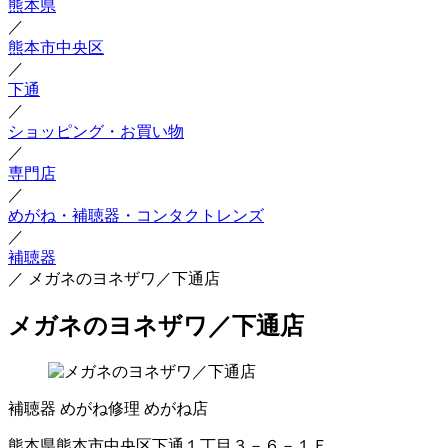
熊本県
／
熊本市中央区
／
下通
／
ショッピング・お買い物
／
専門店
／
めがね・補聴器・コンタクトレンズ
／
補聴器
／
メガネのヨネザワ／下通店
メガネのヨネザワ／下通店
補聴器
めがね修理
めがね店
熊本県熊本市中央区下通１丁目３－６－１Ｆ