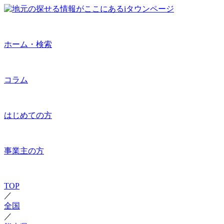
ホーム・検索
コラム
はじめての方
事業主の方
TOP
／
全国
／