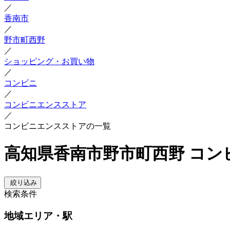
／
香南市
／
野市町西野
／
ショッピング・お買い物
／
コンビニ
／
コンビニエンスストア
／
コンビニエンスストアの一覧
高知県香南市野市町西野 コ
絞り込み
検索条件
地域
エリア・駅