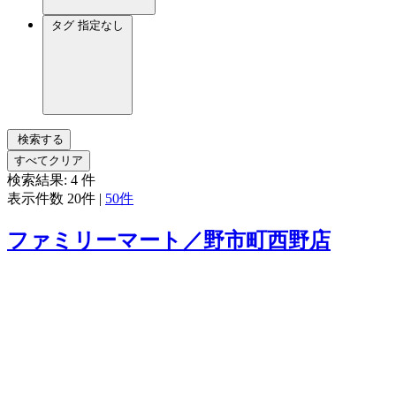
タグ
指定なし
検索する
すべてクリア
検索結果:
4
件
表示件数
20件
|
50件
ファミリーマート／野市町西野店