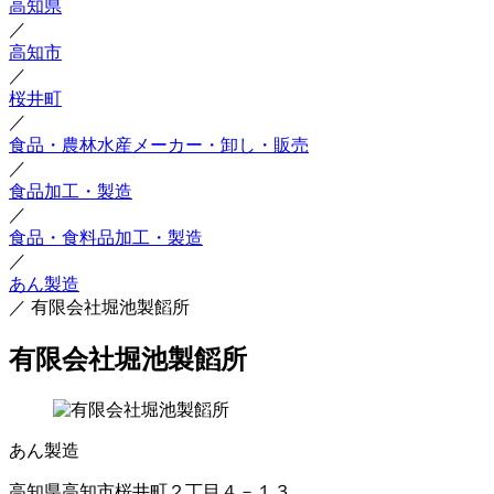
高知県
／
高知市
／
桜井町
／
食品・農林水産メーカー・卸し・販売
／
食品加工・製造
／
食品・食料品加工・製造
／
あん製造
／
有限会社堀池製饀所
有限会社堀池製饀所
あん製造
高知県高知市桜井町２丁目４－１３