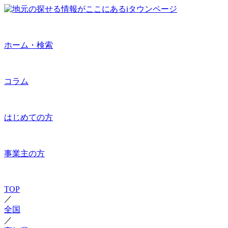
ホーム・検索
コラム
はじめての方
事業主の方
TOP
／
全国
／