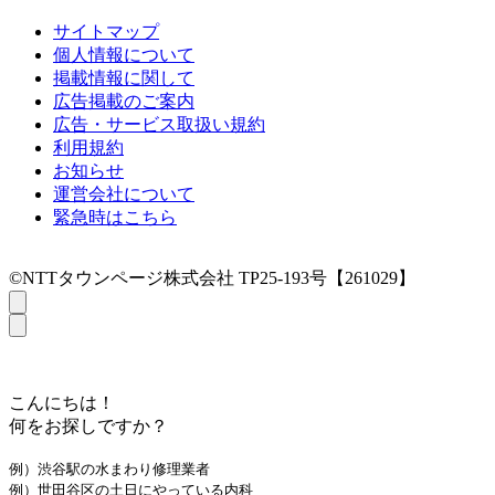
サイトマップ
個人情報について
掲載情報に関して
広告掲載のご案内
広告・サービス取扱い規約
利用規約
お知らせ
運営会社について
緊急時はこちら
©NTTタウンページ株式会社 TP25-193号【261029】
こんにちは！
何をお探しですか？
例）渋谷駅の水まわり修理業者
例）世田谷区の土日にやっている内科