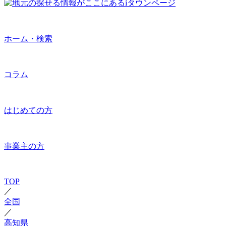
ホーム・検索
コラム
はじめての方
事業主の方
TOP
／
全国
／
高知県