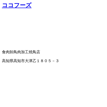
ココフーズ
食肉卸
鳥肉加工
焼鳥店
高知県高知市大津乙１８０５－３