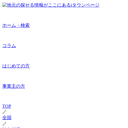
ホーム・検索
コラム
はじめての方
事業主の方
TOP
／
全国
／