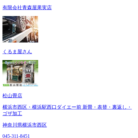
有限会社青森屋果実店
くるま屋さん
松山畳店
横浜市西区・横浜駅西口ダイエー前 新畳・表替・裏返し・
ゴザ加工
神奈川県横浜市西区
045-311-8451