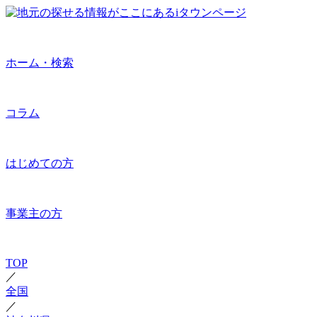
ホーム・検索
コラム
はじめての方
事業主の方
TOP
／
全国
／