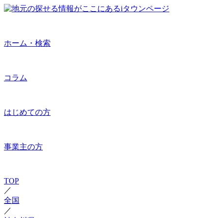
ホーム・検索
コラム
はじめての方
事業主の方
TOP
／
全国
／