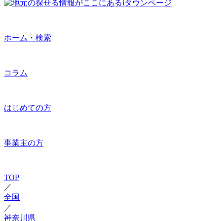
ホーム・検索
コラム
はじめての方
事業主の方
TOP
／
全国
／
神奈川県