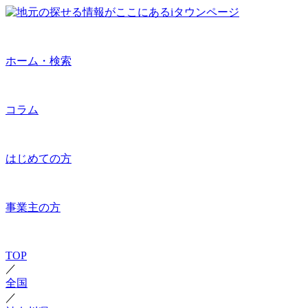
ホーム・検索
コラム
はじめての方
事業主の方
TOP
／
全国
／