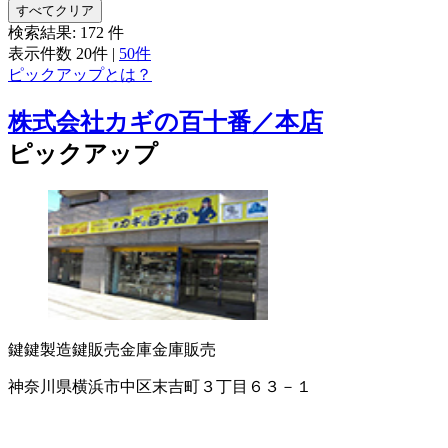
すべてクリア
検索結果:
172
件
表示件数
20件
|
50件
ピックアップとは？
株式会社カギの百十番／本店
ピックアップ
鍵
鍵製造
鍵販売
金庫
金庫販売
神奈川県横浜市中区末吉町３丁目６３－１