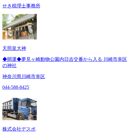
せき税理士事務所
天照皇大神
◆開運◆夢見ヶ崎動物公園内日吉交番から入る 川崎市幸区
の神社
神奈川県川崎市幸区
044-588-8425
株式会社デスポ