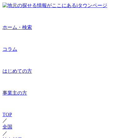
ホーム・検索
コラム
はじめての方
事業主の方
TOP
／
全国
／