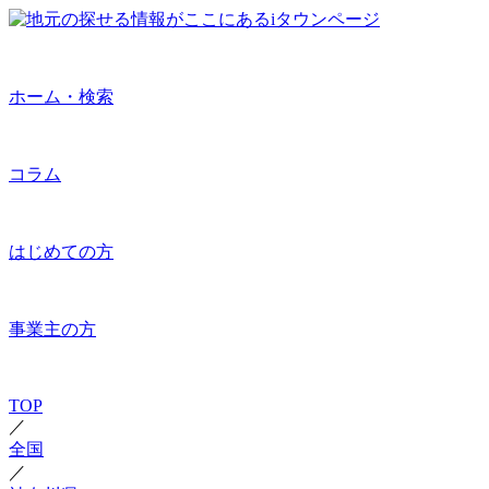
ホーム・検索
コラム
はじめての方
事業主の方
TOP
／
全国
／