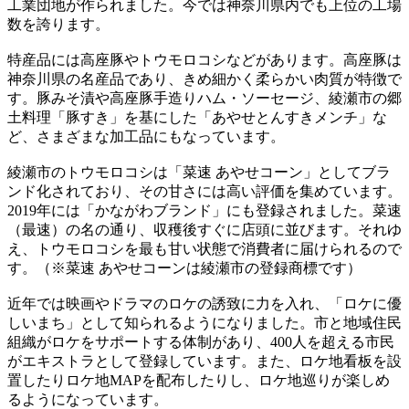
工業団地が作られました。今では神奈川県内でも上位の工場
数を誇ります。
特産品には高座豚やトウモロコシなどがあります。高座豚は
神奈川県の名産品であり、きめ細かく柔らかい肉質が特徴で
す。豚みそ漬や高座豚手造りハム・ソーセージ、綾瀬市の郷
土料理「豚すき」を基にした「あやせとんすきメンチ」な
ど、さまざまな加工品にもなっています。
綾瀬市のトウモロコシは「菜速 あやせコーン」としてブラ
ンド化されており、その甘さには高い評価を集めています。
2019年には「かながわブランド」にも登録されました。菜速
（最速）の名の通り、収穫後すぐに店頭に並びます。それゆ
え、トウモロコシを最も甘い状態で消費者に届けられるので
す。（※菜速 あやせコーンは綾瀬市の登録商標です）
近年では映画やドラマのロケの誘致に力を入れ、「ロケに優
しいまち」として知られるようになりました。市と地域住民
組織がロケをサポートする体制があり、400人を超える市民
がエキストラとして登録しています。また、ロケ地看板を設
置したりロケ地MAPを配布したりし、ロケ地巡りが楽しめ
るようになっています。