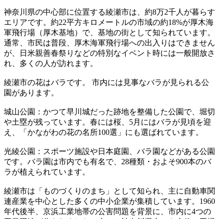
神奈川県の中心部に位置する綾瀬市は、約8万2千人が暮らす
エリアです。約22平方キロメートルの市域の約18%が厚木海
軍飛行場（厚木基地）で、基地の街として知られています。
通常、市民は普段、厚木海軍飛行場への出入りはできません
が、日米親善春祭りなどの特別なイベント時には一般開放さ
れ、多くの人が訪れます。
綾瀬市の花はバラです。 市内には見事なバラが見られる公
園があります。
城山公園：かつて早川城だった跡地を整備した公園で、堀切
や土塁が残っています。春には桜、5月にはバラが見頃を迎
え、「かながわの花の名所100選」にも選ばれています。
光綾公園：スポーツ施設や日本庭園、バラ園などがある公園
です。バラ園は市内でも有名で、28種類・およそ900本のバ
ラが植えられています。
綾瀬市は「ものづくりのまち」として知られ、主に自動車関
連産業を中心とした多くの中小企業が集積しています。1960
年代後半、京浜工業地帯の公害問題を背景に、市内に4つの