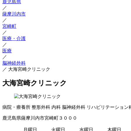
鹿児島県
／
薩摩川内市
／
宮崎町
／
医療・介護
／
医療
／
脳神経外科
／
大海宮崎クリニック
大海宮崎クリニック
病院・療養所
整形外科
内科
脳神経外科
リハビリテーション
鹿児島県薩摩川内市宮崎町３０００
月曜日
火曜日
水曜日
木曜日