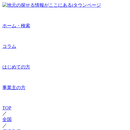
ホーム・検索
コラム
はじめての方
事業主の方
TOP
／
全国
／