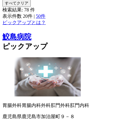
すべてクリア
検索結果:
78
件
表示件数
20件
|
50件
ピックアップとは？
鮫島病院
ピックアップ
胃腸外科
胃腸内科
外科
肛門外科
肛門内科
鹿児島県鹿児島市加治屋町９－８