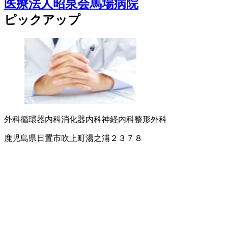
医療法人昭泉会馬場病院
ピックアップ
外科
循環器内科
消化器内科
神経内科
整形外科
鹿児島県日置市吹上町湯之浦２３７８