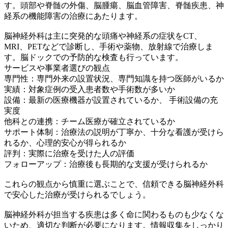
す。頭部や脊髄の外傷、脳腫瘍、脳血管障害、脊髄疾患、神
経系の機能障害の治療にあたります。
脳神経外科は主に突発的な頭痛や神経系の症状をCT、
MRI、PETなどで診断し、手術や薬物、放射線で治療しま
す。脳ドックでの予防的な検査も行っています。
サービスや事業者選びの観点
専門性：専門外来の設置状況、専門知識を持つ医師がいるか
実績：対象症例の受入患者数や手術数が多いか
設備：最新の医療機器が設置されているか、 手術設備の充
実度
他科との連携：チーム医療が確立されているか
サポート体制：治療法の説明が丁寧か、十分な看護が受けら
れるか、心理的安心が得られるか
評判：実際に治療を受けた人の評価
フォローアップ：治療後も長期的な支援が受けられるか
これらの観点から慎重に選ぶことで、信頼できる脳神経外科
で安心した治療が受けられるでしょう。
脳神経外科が担当する疾患は多く命に関わるものも少なくな
いため、適切な判断が必要になります。情報収集をしっかり