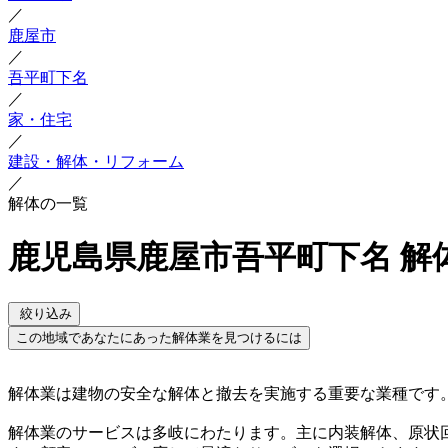
／
鹿屋市
／
吾平町下名
／
家・住宅
／
建設・解体・リフォーム
／
解体の一覧
鹿児島県鹿屋市吾平町下名 解
絞り込み
この地域であなたにあった解体業を見つけるには
解体業は建物の安全な解体と撤去を実施する重要な業種です
解体業のサービスは多岐にわたります。主に内装解体、原状