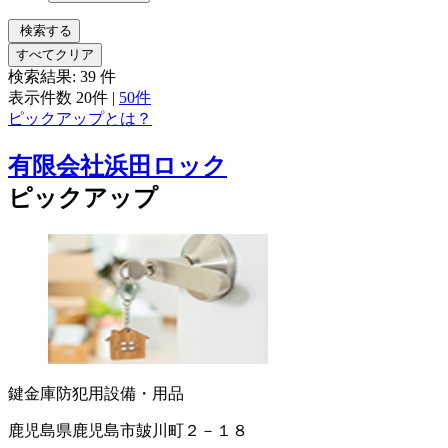
検索する
すべてクリア
検索結果:
39
件
表示件数
20件
|
50件
ピックアップとは？
有限会社浜田ロック
ピックアップ
鍵
金庫
防犯用設備・用品
鹿児島県鹿児島市皷川町２－１８